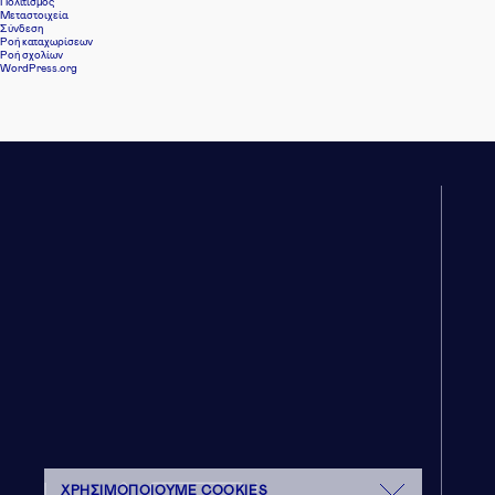
Πολιτισμός
Μεταστοιχεία
Σύνδεση
Ροή καταχωρίσεων
Ροή σχολίων
WordPress.org
ΧΡΗΣΙΜΟΠΟΙΟΎΜΕ COOKIES