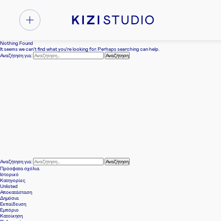
Nothing Found
It seems we can’t find what you’re looking for. Perhaps searching can help.
Αναζήτηση για:
Αναζήτηση για:
Πρόσφατα σχόλια
Ιστορικό
Kατηγορίες
Unlisted
Αποκατάσταση
Δημόσια
Εκπαίδευση
Εμπόριο
Κατοίκηση