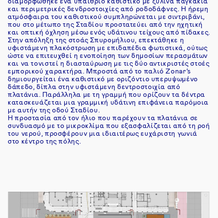
διαμορφώθηκε ένα υπαίθριο καθιστικό με ξύλινα παγκάκια
και περιμετρικές δενδροστοιχίες από ροδοδάφνες. Η ήρεμη
ατμόσφαιρα του καθιστικού συμπληρώνεται με σιντριβάνι,
που στο μέτωπο της Σταδίου προστατεύει από την ηχητική
και οπτική όχληση μέσω ενός υδάτινου τείχους από πίδακες.
Στην απόληξη της στοάς Σπυρομήλιου, επεκτάθηκε η
υφιστάμενη πλακόστρωση με επιδαπέδια φωτιστικά, ούτως
2
ώστε να επιτευχθεί η ενοποίηση των δημοσίων περασμάτων
και να τονιστεί η διασταύρωση με τις δύο αντικριστές στοές
εμπορικού χαρακτήρα. Μπροστά από το παλιό Zonar’s
δημιουργείται ένα καθιστικό με οριζόντιο υπερυψωμένο
δάπεδο, δίπλα στην υφιστάμενη δεντροστοιχία από
πλατάνια. Παράλληλα με τη γραμμή που ορίζουν τα δέντρα
κατασκευάζεται μια γραμμική υδάτινη επιφάνεια παρόμοια
με αυτήν της οδού Σταδίου.
Η προστασία από τον ήλιο που παρέχουν τα πλατάνια σε
συνδυασμό με το μικροκλίμα που εξασφαλίζεται από τη ροή
του νερού, προσφέρουν μια ιδιαιτέρως ευχάριστη γωνιά
στο κέντρο της πόλης.